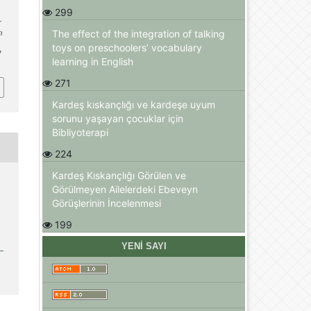
299
r
The effect of the integration of talking
ı
toys on preschoolers’ vocabulary
7
learning in English
271
Kardeş kıskançlığı ve kardeşe uyum
sorunu yaşayan çocuklar için
Bibliyoterapi
224
Kardeş Kıskançlığı Görülen ve
Görülmeyen Ailelerdeki Ebeveyn
Görüşlerinin İncelenmesi
199
YENI SAYI