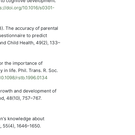
n to cognitive development.
s://doi.org/10.1016/s0301-
3). The accuracy of parental
estionnaire to predict
and Child Health, 49(2), 133–
or the importance of
in life. Phil. Trans. R. Soc.
/10.1098/rstb.1996.0134
e growth and development of
d, 48(10), 757–767.
ren's knowledge about
, 55(4), 1646–1650.