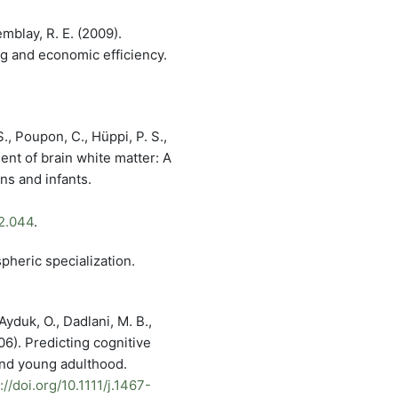
emblay, R. E. (2009).
g and economic efficiency.
., Poupon, C., Hüppi, P. S.,
ent of brain white matter: A
ns and infants.
12.044
.
spheric specialization.
 Ayduk, O., Dadlani, M. B.,
006). Predicting cognitive
and young adulthood.
://doi.org/10.1111/j.1467-