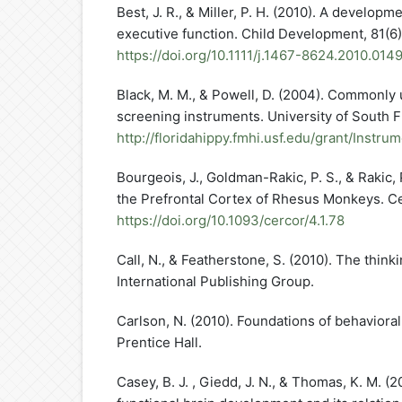
Best, J. R., & Miller, P. H. (2010). A develop
executive function. Child Development, 81(6)
https://doi.org/10.1111/j.1467-8624.2010.014
Black, M. M., & Powell, D. (2004). Commonl
screening instruments. University of South F
http://floridahippy.fmhi.usf.edu/grant/Instr
Bourgeois, J., Goldman-Rakic, P. S., & Rakic,
the Prefrontal Cortex of Rhesus Monkeys. Ce
https://doi.org/10.1093/cercor/4.1.78
Call, N., & Featherstone, S. (2010). The think
International Publishing Group.
Carlson, N. (2010). Foundations of behavioral
Prentice Hall.
Casey, B. J. , Giedd, J. N., & Thomas, K. M. (2