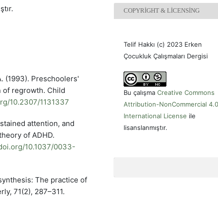
ştır.
COPYRIGHT & LICENSING
Telif Hakkı (c) 2023 Erken
Çocukluk Çalışmaları Dergisi
A. (1993). Preschoolers'
on of regrowth. Child
Bu çalışma
Creative Commons
.org/10.2307/1131337
Attribution-NonCommercial 4.
International License
ile
ustained attention, and
lisanslanmıştır.
 theory of ADHD.
/doi.org/10.1037/0033-
 synthesis: The practice of
rly, 71(2), 287–311.