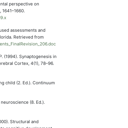
mental perspective on
, 1641–1660.
99.x
y used assessments and
lorida. Retrieved from
uments_FinalRevision_206.doc
 P. (1994). Synaptogenesis in
rebral Cortex, 4(1), 78–96.
ing child (2. Ed.). Continuum
 neuroscience (8. Ed.).
000). Structural and