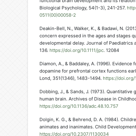
functional brain development and its relatio
Biological Psychology, 54(1-3), 241-257.
http
0511(00)00058-2
Deakin-Bell, N., Walker, K., & Badawi, N. (201
concern expressed in the ages and stages qu
developmental delay. Journal of Paediatrics 
136.
https://doi.org/10.1111/jpc
. 12084
Diamon, A., & Baddaley, A. (1996). Evidence f
dopamine for prefrontal cortex functions early 
Lond, 351(1346), 1483-1494.
https://doi.org
Dobbing, J., & Sands, J. (1973). Quantitativ
human brain. Archives of Disease in Childhoo
https://doi.org/10.1136/adc.48.10.757
Dolgin, K. G., & Behrend, D. A. (1984). Child
animates and inanimates. Child Development
https://doi.org/10.2307/1130034