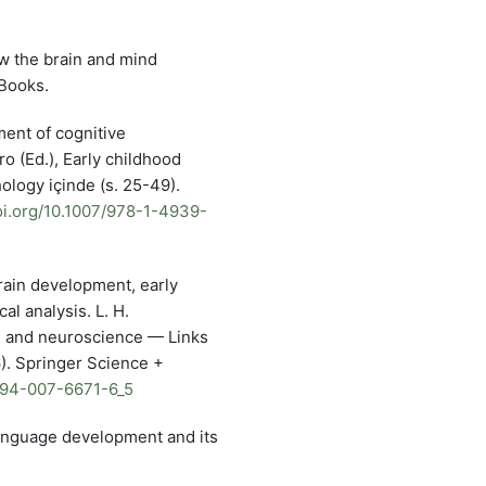
ow the brain and mind
 Books.
ment of cognitive
o (Ed.), Early childhood
ology içinde (s. 25-49).
doi.org/10.1007/978-1-4939-
Brain development, early
al analysis. L. H.
d and neuroscience — Links
). Springer Science +
8-94-007-6671-6_5
 language development and its