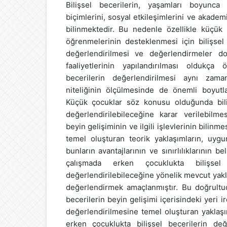
Bilişsel becerilerin, yaşamları boyunca
biçimlerini, sosyal etkileşimlerini ve akadem
bilinmektedir. Bu nedenle özellikle küçük 
öğrenmelerinin desteklenmesi için bilişse
değerlendirilmesi ve değerlendirmeler do
faaliyetlerinin yapılandırılması oldukça 
becerilerin değerlendirilmesi aynı zam
niteliğinin ölçülmesinde de önemli boyutla
Küçük çocuklar söz konusu olduğunda bili
değerlendirilebileceğine karar verilebilme
beyin gelişiminin ve ilgili işlevlerinin bilinm
temel oluşturan teorik yaklaşımların, uyg
bunların avantajlarının ve sınırlılıklarının 
çalışmada erken çocuklukta bilişsel
değerlendirilebileceğine yönelik mevcut yak
değerlendirmek amaçlanmıştır. Bu doğrultud
becerilerin beyin gelişimi içerisindeki yeri i
değerlendirilmesine temel oluşturan yaklaş
erken çocuklukta bilişsel becerilerin değe