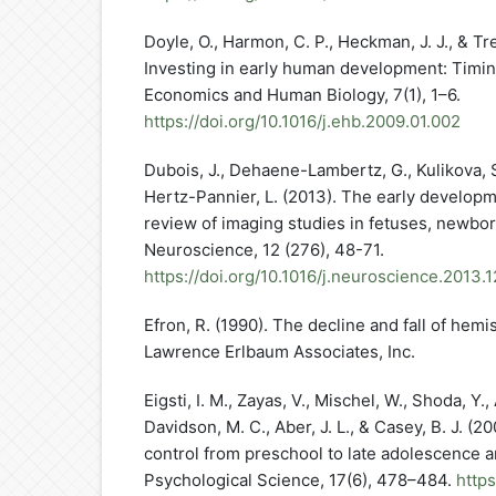
Doyle, O., Harmon, C. P., Heckman, J. J., & Tr
Investing in early human development: Timin
Economics and Human Biology, 7(1), 1–6.
https://doi.org/10.1016/j.ehb.2009.01.002
Dubois, J., Dehaene-Lambertz, G., Kulikova, S
Hertz-Pannier, L. (2013). The early developm
review of imaging studies in fetuses, newbor
Neuroscience, 12 (276), 48-71.
https://doi.org/10.1016/j.neuroscience.2013.
Efron, R. (1990). The decline and fall of hemi
Lawrence Erlbaum Associates, Inc.
Eigsti, I. M., Zayas, V., Mischel, W., Shoda, Y.,
Davidson, M. C., Aber, J. L., & Casey, B. J. (2
control from preschool to late adolescence 
Psychological Science, 17(6), 478–484.
https