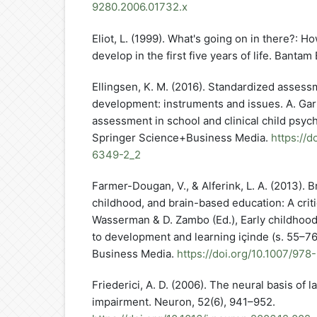
9280.2006.01732.x
Eliot, L. (1999). What's going on in there?: H
develop in the first five years of life. Bantam
Ellingsen, K. M. (2016). Standardized assess
development: instruments and issues. A. Garr
assessment in school and clinical child psych
Springer Science+Business Media.
https://
6349-2_2
Farmer-Dougan, V., & Alferink, L. A. (2013). 
childhood, and brain-based education: A critic
Wasserman & D. Zambo (Ed.), Early childhoo
to development and learning içinde (s. 55–76
Business Media.
https://doi.org/10.1007/97
Friederici, A. D. (2006). The neural basis of
impairment. Neuron, 52(6), 941–952.