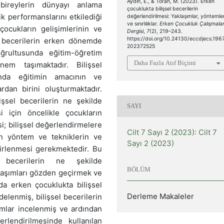
Aydın, E., & Toran, M. (2023). Erken
 bireylerin dünyayı anlama
çocuklukta bilişsel becerilerin
ik performanslarını etkilediği
değerlendirilmesi: Yaklaşımlar, yöntemle
ve sınırlılıklar.
Erken Çocukluk Çalışmalar
çocukların gelişimlerinin ve
Dergisi
,
7
(2), 219–243.
https://doi.org/10.24130/eccdjecs.196
l becerilerin erken dönemde
202372525
ğrultusunda eğitim-öğretim
Daha Fazla Atıf Biçimi
önem taşımaktadır. Bilişsel
anda eğitimin amacının ve
rdan birini oluşturmaktadır.
şsel becerilerin ne şekilde
SAYI
si için öncelikle çocukların
esi; bilişsel değerlendirmelere
Cilt 7 Sayı 2 (2023): Cilt 7
un yöntem ve tekniklerin ve
Sayı 2 (2023)
belirlenmesi gerekmektedir. Bu
 becerilerin ne şekilde
BÖLÜM
laşımları gözden geçirmek ve
a erken çocuklukta bilişsel
Derleme Makaleler
rdelenmiş, bilişsel becerilerin
ımlar incelenmiş ve ardından
rlendirilmesinde kullanılan