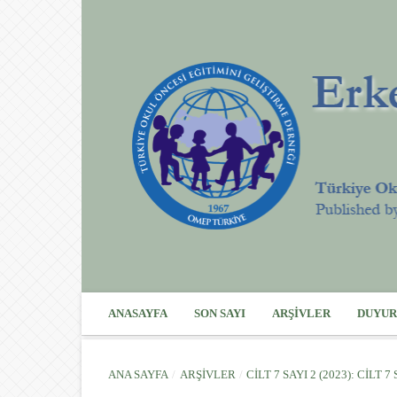
ANASAYFA
SON SAYI
ARŞIVLER
DUYUR
ANA SAYFA
/
ARŞIVLER
/
CILT 7 SAYI 2 (2023): CILT 7 