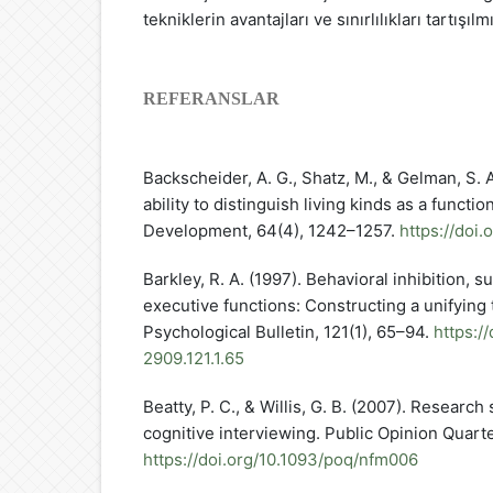
tekniklerin avantajları ve sınırlılıkları tartışılmı
REFERANSLAR
Backscheider, A. G., Shatz, M., & Gelman, S. 
ability to distinguish living kinds as a functi
Development, 64(4), 1242–1257.
https://doi
Barkley, R. A. (1997). Behavioral inhibition, s
executive functions: Constructing a unifying
Psychological Bulletin, 121(1), 65–94.
https:/
2909.121.1.65
Beatty, P. C., & Willis, G. B. (2007). Research
cognitive interviewing. Public Opinion Quarte
https://doi.org/10.1093/poq/nfm006