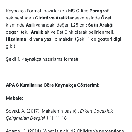
Kaynakça Formatı hazırlarken MS Office
Paragraf
sekmesinden
Girinti ve Aralıklar
sekmesinde
Özel
kısmında
Asılı
yanındaki değer 1,25 cm;
Satır Aralığı
değeri tek,
Aralık
alt ve üst 6 nk olarak belirlenmeli,
Hizalama
iki yana yaslı olmalıdır. (Şekil 1 de gösterildiği
gibi).
Şekil 1. Kaynakça hazırlama formatı
APA 6 Kurallarına Göre Kaynakça Gösterimi:
Makale:
Soyad, A. (2017). Makalenin başlığı.
Erken Çocukluk
Çalışmaları Dergisi 1
(1), 11-18.
Adams, K. (2014). What is a child? Children’s perceptions,