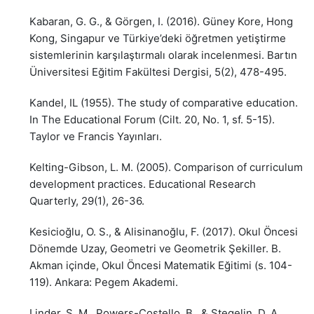
Kabaran, G. G., & Görgen, I. (2016). Güney Kore, Hong
Kong, Singapur ve Türkiye’deki öğretmen yetiştirme
sistemlerinin karşılaştırmalı olarak incelenmesi. Bartın
Üniversitesi Eğitim Fakültesi Dergisi, 5(2), 478-495.
Kandel, IL (1955). The study of comparative education.
In The Educational Forum (Cilt. 20, No. 1, sf. 5-15).
Taylor ve Francis Yayınları.
Kelting-Gibson, L. M. (2005). Comparison of curriculum
development practices. Educational Research
Quarterly, 29(1), 26-36.
Kesicioğlu, O. S., & Alisinanoğlu, F. (2017). Okul Öncesi
Dönemde Uzay, Geometri ve Geometrik Şekiller. B.
Akman içinde, Okul Öncesi Matematik Eğitimi (s. 104-
119). Ankara: Pegem Akademi.
Linder, S. M., Powers-Costello, B., & Stegelin, D. A.