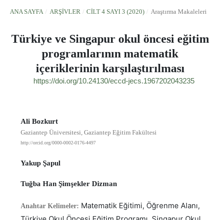
ANA SAYFA
/
ARŞIVLER
/
CILT 4 SAYI 3 (2020)
/
Araştırma Makaleleri
Türkiye ve Singapur okul öncesi eğitim
programlarının matematik
içeriklerinin karşılaştırılması
https://doi.org/10.24130/eccd-jecs.1967202043235
Ali Bozkurt
Gaziantep Üniversitesi, Gaziantep Eğitim Fakültesi
http://orcid.org/0000-0002-0176-4497
Yakup Şapul
Tuğba Han Şimşekler Dizman
Matematik Eğitimi, Öğrenme Alanı,
Anahtar Kelimeler:
Türkiye Okul Öncesi Eğitim Programı, Singapur Okul