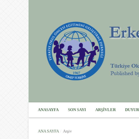
ANASAYFA
SON SAYI
ARŞIVLER
DUYUR
ANA SAYFA
/
Arşiv