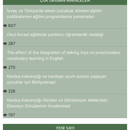
ÇOK OKUNAN MAKALELER
İsveç ve Türkiye’de erken çocukluk dönemi eğitim
politikalarının eğitim programlarına yansımaları
807
Okul öncesi eğitimde yardımcı öğretmenlik mesleği
287
The effect of the integration of talking toys on preschoolers’
vocabulary learning in English
270
Kardeş kıskançlığı ve kardeşe uyum sorunu yaşayan
çocuklar için Bibliyoterapi
226
Kardeş Kıskançlığı Görülen ve Görülmeyen Ailelerdeki
Ebeveyn Görüşlerinin İncelenmesi
197
YENI SAYI