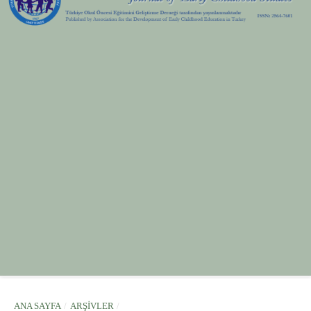
ANA SAYFA
/
ARŞIVLER
/