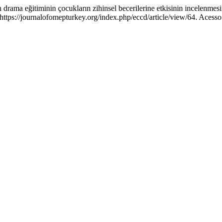
rama eğitiminin çocukların zihinsel becerilerine etkisinin incelenmes
tps://journalofomepturkey.org/index.php/eccd/article/view/64. Acesso