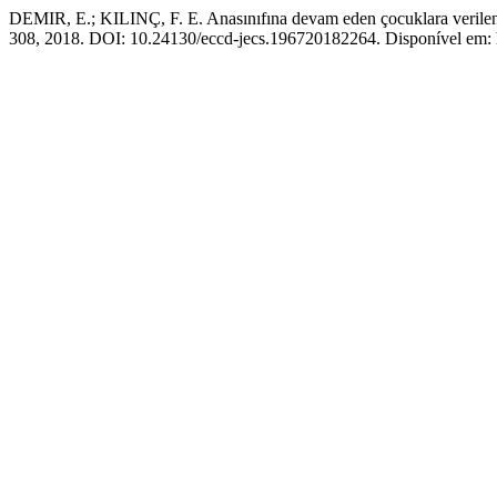
DEMIR, E.; KILINÇ, F. E. Anasınıfına devam eden çocuklara verilen d
308, 2018. DOI: 10.24130/eccd-jecs.196720182264. Disponível em: ht