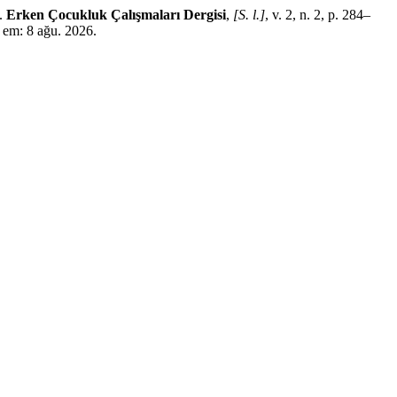
i.
Erken Çocukluk Çalışmaları Dergisi
,
[S. l.]
, v. 2, n. 2, p. 284–
 em: 8 ağu. 2026.