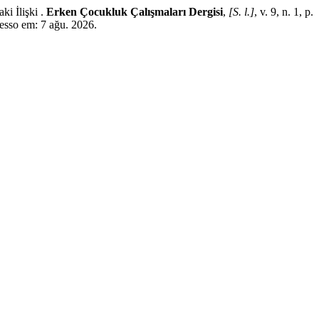
i İlişki .
Erken Çocukluk Çalışmaları Dergisi
,
[S. l.]
, v. 9, n. 1, p.
esso em: 7 ağu. 2026.