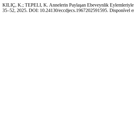
KILIÇ, K.; TEPELI, K. Annelerin Paylaşan Ebeveynlik Eylemleriyle Ç
35–52, 2025. DOI: 10.24130/eccdjecs.1967202591595. Disponível em: 