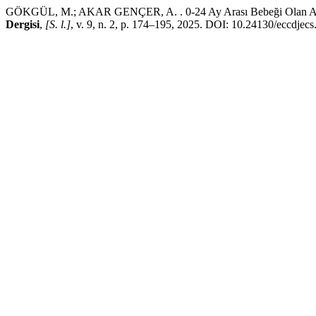
GÖKGÜL, M.; AKAR GENÇER, A. . 0-24 Ay Arası Bebeği Olan Anneler
Dergisi
,
[S. l.]
, v. 9, n. 2, p. 174–195, 2025. DOI: 10.24130/eccdjec