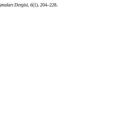
maları Dergisi
,
6
(1), 204–228.